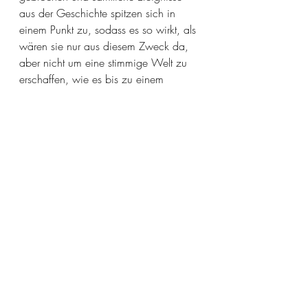
aus der Geschichte spitzen sich in 
einem Punkt zu, sodass es so wirkt, als 
wären sie nur aus diesem Zweck da, 
aber nicht um eine stimmige Welt zu 
erschaffen, wie es bis zu einem 
gewissen Punkt der Fall war.
Falls es euch gefallen hat oder ihr ein 
Thema haben möchtet schreibt gerne. 
Wenn ihr mir auf Facebook folgt 
erhaltet ihr auch immer ein Update, 
sobald sich etwas auf der Seite tut!  
https://web.facebook.com/Epic-
Novels-113122727206013